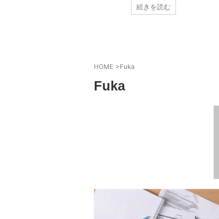
1の海外FX業者です。
いので、両方試して使いやすい業者に出会うことも重
続きを読む
。 初めて海外FX口
す。 画面が見やすかったり、ツールが優秀だったり、
アップしてみました！
好き嫌いやフィーリングの部分もあるのでデモ口座で
口座を開設するときの
りするのも良いです。 海外FX業者の利点、国内FX業者
手！ってことはないで
点を理解し、自分にあった業者選びをしましょう！ ...
...
HOME
>
Fuka
Fuka