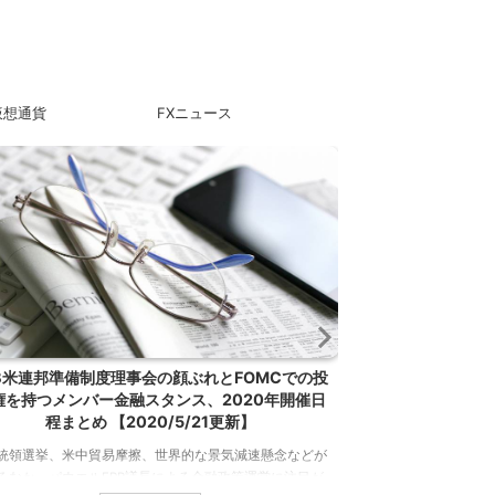
仮想通貨
FXニュース
RB米連邦準備制度理事会の顔ぶれとFOMCでの投
初めての海外FXは
権を持つメンバー金融スタンス、2020年開催日
語サポート、実
程まとめ 【2020/5/21更新】
初めての海外FXはど
統領選挙、米中貿易摩擦、世界的な景気減速懸念などが
い方や、少額の資金で
るなか、パウエルFRB議長による金融政策運営に注目が
FX業者としておすす