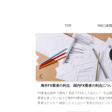
TOP
XM口座
。人気No.1、日本
海外FX業者の利点、国内FX業者の利点につ
迷ったらXMから
FX業者は海外？国内？ 初めてFXをしてみたい！ 今は国
X口座しか持っていな
業者を使っているけど海外FX業者の利点は？ 税金の有
たい方に初めての海外
業者はどっち？ 破綻したりしない？安全なのはどっち？
M（XMトレーディン
どなど もちろんどっちか一方しか作っちゃダメってこ