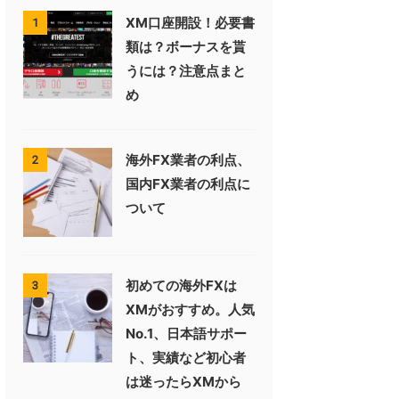
XM口座開設！必要書
1
類は？ボーナスを貰
うには？注意点まと
め
海外FX業者の利点、
2
国内FX業者の利点に
ついて
初めての海外FXは
3
XMがおすすめ。人気
No.1、日本語サポー
ト、実績など初心者
は迷ったらXMから