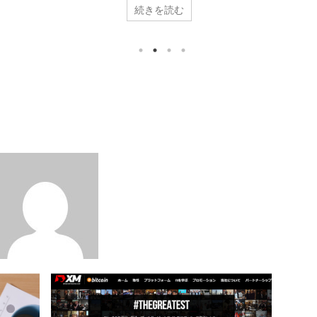
要で
めて海外口座を作る方おすすめのFX業者です。 XM口座開設
集ま
続きを読む
個人の
時の注意点をまとめました。 XM口座開設に必要な書類 XM
メン
試した
で必要な書類は「本人確認書類」と「本人が登録した住所に
持つ
の利
住んでいる事を証明する為の書類」の2点です。 本人確認書
氏名
類 ・運転免許証 ・パスポート ・IDカード等（マイナンバ
路線
ー、住基カードなど） ・外国人登録証 ...
当副