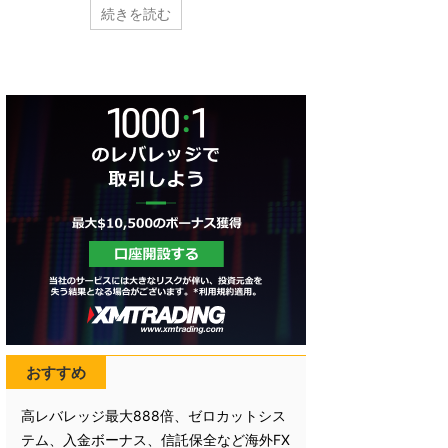
ります。 2020年のFRB理事およびFOMCで投票権を持つ
グ）」 日本人向けの海
続きを読む
バーを整理しましょう。 2020年FOMCでの投票権を
まず初めに口座を作っ
メンバー金融スタンスまとめ 2020年FRB理事一覧 役職
座を作る時に心配に
 金融姿勢 議長 ジェローム・パウエル ハト派 イエレン
海外FXに英語は必要
踏襲 副議長 ランダル・クォールズ タカ派 銀行監督担
不安の一つに英語わ
議長 副議長 リチャード・クラリダ 中立 コロン ...
すか？ 日本人を多く顧
おすすめ
高レバレッジ最大888倍、ゼロカットシス
テム、入金ボーナス、信託保全など海外FX