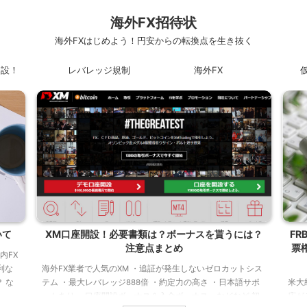
海外FX招待状
海外FXはじめよう！円安からの転換点を生き抜く
開設！
レバレッジ規制
海外FX
いて
XM口座開設！必要書類は？ボーナスを貰うには？
F
注意点まとめ
票
内FX
利な
海外FX業者で人気のXM ・追証が発生しないゼロカットシス
 な
テム ・最大レバレッジ888倍 ・約定力の高さ ・日本語サポ
米大
とはな
ートあり ・口座開設ボーナス＆入金ボーナス などなど 初
広が