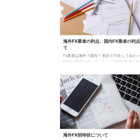
海外FX業者の利点、国内FX業者の利
て
FX業者は海外？国内？ 初めてFXをしてみたい
国内FX業者を使っているけど海外FX業者の
税金の有利な業者はどっち？ 破綻したりしな
なのはどっち？ などなど もちろんどっちか
作っちゃダメってことはないので、両方試し
すい業者に出会うことも重要です。 画面が見
たり、ツールが優秀だったり、個人の好き嫌
ーリングの部分もあるのでデモ口座で試した
も良いです。 海外FX業者の利点、国内FX業
を理解し、自分にあった業者選びをしましょう！
海外FX招待状について