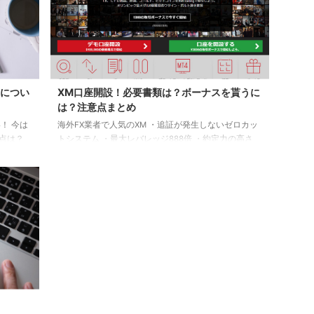
点につい
XM口座開設！必要書類は？ボーナスを貰うに
は？注意点まとめ
！ 今は
海外FX業者で人気のXM ・追証が発生しないゼロカッ
利点は？
トシステム ・最大レバレッジ888倍 ・約定力の高さ
い？安全
・日本語サポートあり ・口座開設ボーナス＆入金ボー
一方しか
ナス などなど 初めて海外口座を作る方おすすめの
て使いや
FX業者です。 XM口座開設時の注意点をまとめまし
やすかっ
た。 XM口座開設に必要な書類 XMで必要な書類は
いやフィ
「本人確認書類」と「本人が登録した住所に住んでい
りするの
る事を証明する為の書類」の2点です。 本人確認書類
者の利点
・運転免許証 ・パスポート ・IDカード等（マイナン
 ...
バー、住基カードなど） ・外国人登録証 ...