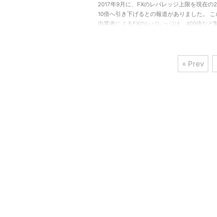
2017年9月に、FXのレバレッジ上限を現在の
10倍へ引き下げるとの報道がありました。 
内業者によるFXのレバレッジは、400倍など
から2010年に50倍へ、さらに2011年からは2
限へと引き下げられてきました。 少ない資金
来たことがFXの魅力でもあったので、今回の
10倍へとの報道にはかなり残念な思いもしま
« Prev
庁は個人投資家保護の観点からとレバレッジ
きましたが、個人が貯金から投資への行動の
にもなっているFXへの参入障壁を高くしている .